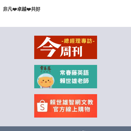
非凡❤️卓越❤️共好