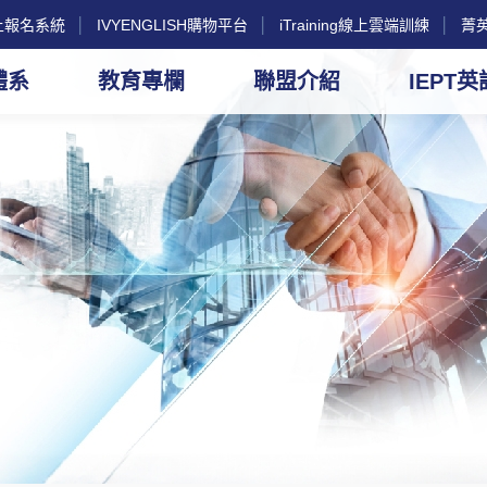
g線上報名系統
│
IVYENGLISH購物平台
│
iTraining線上雲端訓練
│
菁
體系
教育專欄
聯盟介紹
IEPT