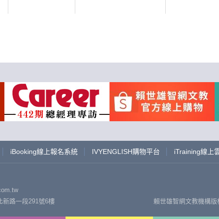
│
iBooking線上報名系統
│
IVYENGLISH購物平台
│
iTraining線
om.tw
新路一段291號6樓
賴世雄智網文教機構版