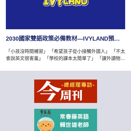
物聯網小宇宙
常春藤兒童英語影音包 2030國家雙語政策必備教材 全系
列共32集，看完整目錄請點我：
https://ivybar.com.tw/course/18