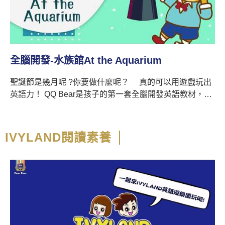
全腦開發-認識月份Months of the year
聖誕節是幾月呢 ?你要做什麼呢？ 真的可以用遊戲玩出
英語力！ QQ Bear是孩子的第一套全腦開發英語教材，C
系列包含 (1)Bakery好吃的烘焙店食物 (2)Party生日派對
(3)Months認識月份 (4)At the Doctor's生病怎麼辦
(5)Nature千變萬化的大自然，共五大主題延伸出來的相關
IVYLAND閱讀素養
單字與實用生活短句，都是零基礎可以學會的生活內容。
這一集〝認識月份〞我們要透過好玩的互動，帶小朋友認
識一月到十二月、還有「什麼時候是聖誕節？在十二月。
你會做些什麼呢？」...等生活英語喔！本系列可購買實體
書與電子教材版，選購優惠請點我