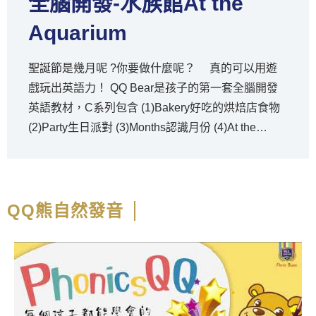
全腦開發-水族館At the
Aquarium
聖誕節是幾月呢 ?你要做什麼呢？ 真的可以用遊
戲玩出英語力！ QQ Bear是孩子的第一套全腦開發
英語教材，C系列包含 (1)Bakery好吃的烘焙店食物
(2)Party生日派對 (3)Months認識月份 (4)At the
Doctor's生病怎麼辦 (5)Nature千變萬化的大自然，
共五大主題延伸出來的相關單字與實用生活短句，都
是零基礎可以學會的生活內容。 這一集〝認識月
份〞我們要透過好玩的互動，帶小朋友認識一月到十
QQ熊自然發音
二月、還有「什麼時候是聖誕節？在十二月。你會做
些什麼呢？」...等生活英語喔！本系列可購買實體書
與電子教材版，選購優惠請點我