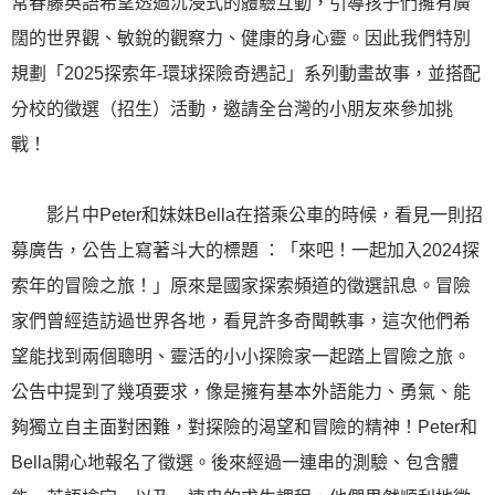
常春藤英語希望透過沉浸式的體驗互動，引導孩子們擁有廣
闊的世界觀、敏銳的觀察力、健康的身心靈。因此我們特別
規劃「2025探索年-環球探險奇遇記」系列動畫故事，並搭配
分校的徵選（招生）活動，邀請全台灣的小朋友來參加挑
戰！
影片中Peter和妹妹Bella在搭乘公車的時候，看見一則招
募廣告，公告上寫著斗大的標題 ：「來吧！一起加入2024探
索年的冒險之旅！」原來是國家探索頻道的徵選訊息。冒險
家們曾經造訪過世界各地，看見許多奇聞軼事，這次他們希
望能找到兩個聰明、靈活的小小探險家一起踏上冒險之旅。
公告中提到了幾項要求，像是擁有基本外語能力、勇氣、能
夠獨立自主面對困難，對探險的渴望和冒險的精神！Peter和
Bella開心地報名了徵選。後來經過一連串的測驗、包含體