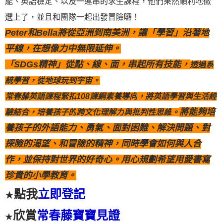
能、英語檢定、以及一連串的求生課程，他們果然順利地徵
選上了，並且和團隊一起出發冒險囉！
Peter和Bella將從亞洲到南美洲，讓「學習」沿著地
平線，在想像力中無限延伸。
「SDGs精神」從點、線、面，串起所有技能，
透過系
統學習，
從地球玩到宇宙。
常春藤英語課程緊扣
108課綱素養導向
，將英語學習與生活經
將能夠培
驗結合，培養孩子的
跨文化理解力
與
批判性思維
。
養孩子的外語能力、勇氣、面對困難、解決問題、對
探險的渴望、和冒險的精神，同時學會如何與人合
作，並保持對世界的好奇心。用心規劃希望用愛書寫
珍貴的小學教育。
點我
立即登記
★
欣賞
常春藤寶寶見證
★