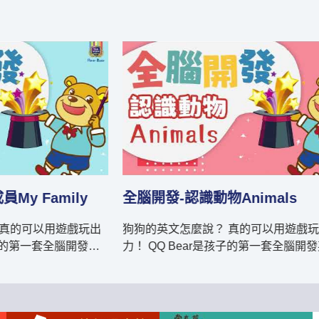
y
全腦開發-認識動物Animals
全腦
玩出
狗狗的英文怎麼說？ 真的可以用遊戲玩出英語
你喜
力！ QQ Bear是孩子的第一套全腦開發英語教
QQ
材，A系列包含 (1)Good Morning打招呼 (2)At
系列包含 (1)Shapes形形
School上學趣 (3)What Is It?這是什麼?
果 (3)My Face可愛小臉蛋 (4)My Body身體扭一
(4)Animals可愛的動物 (5)Colors五彩繽紛的顏
扭 (5)Actions常用動作指令，共五大主題延伸出
色，共五大主題延伸出來的相關單字與實用生
來的