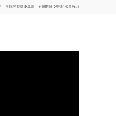
室
│
全腦開發情境專區
- 全腦開發-好吃的水果Fruit