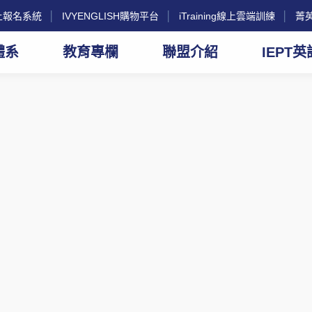
g線上報名系統
│
IVYENGLISH購物平台
│
iTraining線上雲端訓練
│
菁
體系
教育專欄
聯盟介紹
IEPT