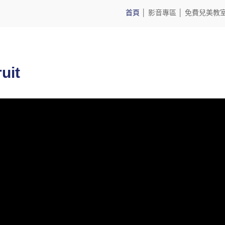
首頁
│
影音專區
│
免費兒美教
it