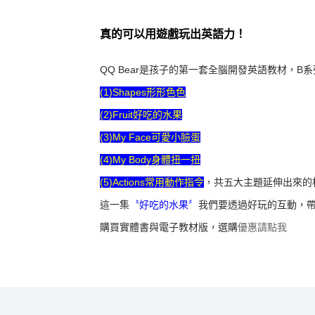
真的可以用遊戲玩出英語力！
QQ Bear是孩子的第一套全腦開發英語教材，B
(1)Shapes形形色色
(2)Fruit好吃的水果
(3)My Face可愛小臉蛋
(4)My Body身體扭一扭
(5)Actions常用動作指令
，共五大主題延伸出來的
這一集
〝好吃的水果〞
我們要透過好玩的互動，
購買實體書與電子教材版，選購
優惠請點我