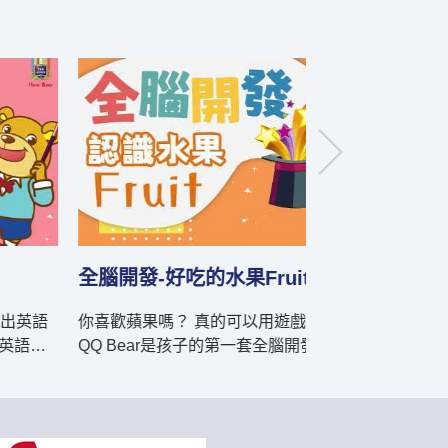
開發-好吃的水果Fruit
全腦開發-水族館A
歡蘋果嗎？ 真的可以用遊戲玩出英語力！
聖誕節是幾月呢 
 Bear是孩子的第一套全腦開發英語教材，B
用遊戲玩出英語力！ QQ Bear是孩子的
色色 (2)Fruit好吃的水
全腦開發英語教材，C系列包含 
的烘焙店食物 (2)Party生日派對 (3)Months認識
月份 (4)At the Doctor's生病怎麼辦 (5)Nature千
相關單字與實用生活短句，都是零基礎可
變萬化的大自然，