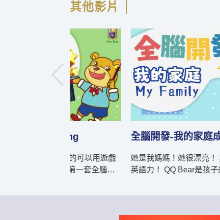
其他影片
hing
全腦開發-我的家庭成員My Famil
 真的可以用遊戲
她是我媽媽！她很漂亮！ 真的可以用遊戲
英語力！ QQ Bear是孩子的第一套全腦開發英
語教材，C系列包含 (1)At the Zoo好玩的動物園
(2)My Family我的家庭成員 (3)Feelings喜怒哀
樂感覺表達 (4)Weather and Seasons天氣與季
，共五大主題延伸出來
節 (5)Maeltime開飯囉，共五大主題延伸出來的